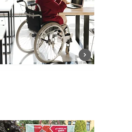
ANTIRA
Začleňovanie zraniteľnej mládeže |
Banská Bystrica
Inklúzia