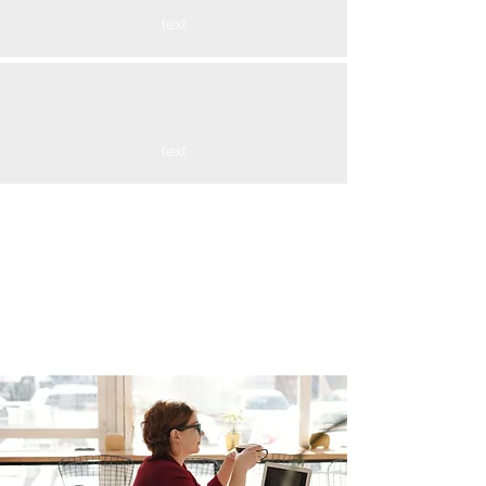
text
text
RENSO
Obnova budov, rozvoj komunít,
dostupné bývanie
Regionálny rozvoj