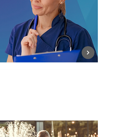
SHARVAN
Revolučný skladací bicykel pre
mestské rodiny
Zdravý životný štýl