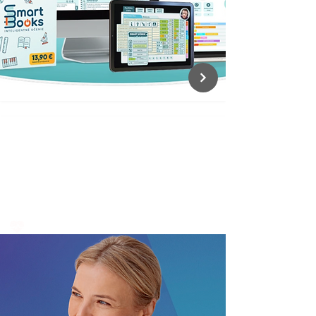
NOVUMA
Preventívne prehliadky vo firmách |
Slovensko
Zdravie