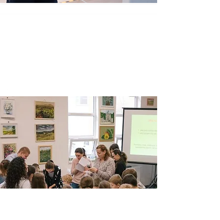
VEDECKÝ BRLOH
Popularizácia vedy medzi mladými
ľuďmi
Vzdelávanie