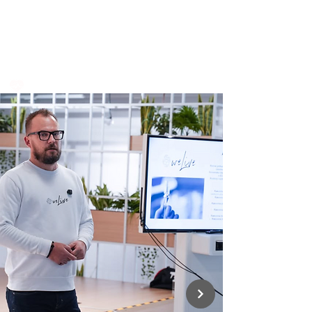
WE LIVE
Sprievodca pri onkologických
ochoreniach
Zdravie