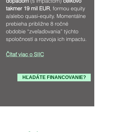
dopadom
(s impactom)
celkovo
takmer 19 mil EUR
, formou equity
a/alebo quasi-equity. Momentálne
prebieha približne 8 ročné
obdobie “zveľaďovania” týchto
spoločností a rozvoja ich impactu.
Čítať viac o SIIC
HĽADÁTE FINANCOVANIE?