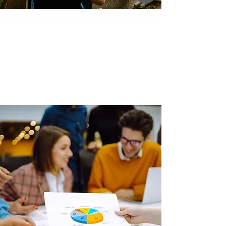
SMARTFISH
Spoločensky prospešné a dostupné
financovanie
Podpora podnikania