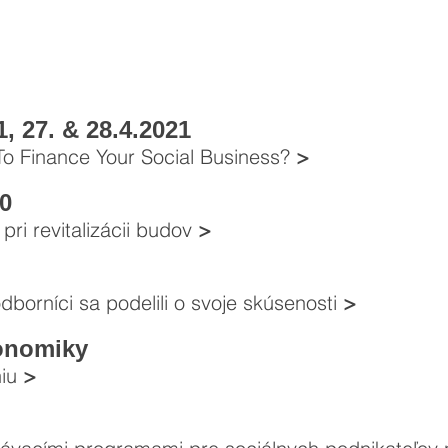
, 27. & 28.4.2021
To Finance Your Social Business?
>
20
 pri revitalizácii budov
>
dborníci sa podelili o svoje skúsenosti
>
onomiky
niu
>