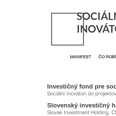
SOCIÁL
INOVÁT
MANIFEST
ČO ROB
Investičný fond pre so
Sociálni Inovátori do projekto
Slovenský investičný h
Slovak Investment Holding, CB