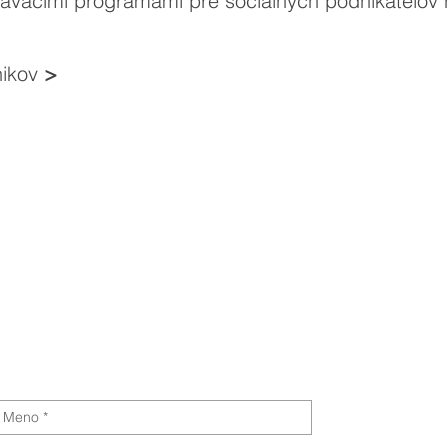
lávacími programami pre sociálnych podnikateľov
nikov
>