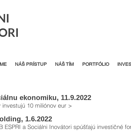
NI
ORI
ÍME
NÁŠ PRÍSTUP
NÁŠ TÍM
PORTFÓLIO
INVE
ciálnu ekonomiku, 11.9.2022
v investujú 10 miliónov eur >
olding, 1.6.2022
 ESPRI a Sociálni Inovátori spúšťajú investičné fo