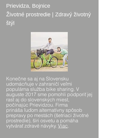
Prievidza, Bojnice
Životné prostredie | Zdravý životný
štýl
Konečne sa aj na Slovensku
udomácňuje v zahraničí veľmi
populárna služba bike sharing. V
auguste 2017 sme pomohli podporiť jej
rast aj do slovenských miest,
počínajúc Prievidzou. Firma
prináša ľuďom alternatívny spôsob
prepravy po mestách (šetriaci životné
prostredie), šíri osvetu a pomáha
vytvárať zdravé návyky.
Viac
.