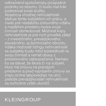
odbremeniť spoločensky prospešné
podniky zo strachu, či budú mať kde
poskytovať svoje služby.
Absencia vhodnej nehnuteľnosti
sťažuje týmto subjektom ich prácu, a
často pre nestabilitu zmluvného vzťahu
s majiteľom priestoru musia svoje
činnosti obmedzovať. Možnosť kúpy
nehnuteľnosti je pre nich priveľká záťaž
– z investičného, prevádzkového,
stavebného, aj technického dôvodu.
Vďaka možnosti lízingu nehnuteľnosti
sa subjekty budú môcť sústreďovať na
svoju činnosť a nemať obavy z
priestorového zabezpečenia. Nemalo
by sa stávať, že škola či iný subjekt,
ktorý má zmluvu na prenájom
priestorov a pred vypršaním zmluvy sa
zrazu ocitne takpovediac na ulici,
pretože prevádzkovateľ nehnuteľnosti
sa rozhodne vzťah ukončiť.
KLEINGROUP