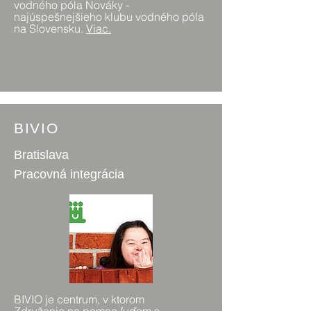
vodného póla Nováky -
najúspešnejšieho klubu vodného póla
na Slovensku.
Viac
.
BIVIO
Bratislava
Pracovná integrácia
BIVIO je centrum, v ktorom