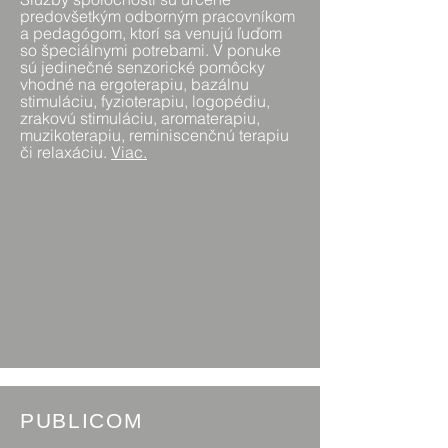
predovšetkým odborným pracovníkom
a pedagógom, ktorí sa venujú ľuďom
so špeciálnymi potrebami. V ponuke
sú jedinečné senzorické pomôcky
vhodné na ergoterapiu, bazálnu
stimuláciu, fyzioterapiu, logopédiu,
zrakovú stimuláciu, aromaterapiu,
muzikoterapiu, reminiscenčnú terapiu
či relaxáciu.
Viac
.
PUBLICOM