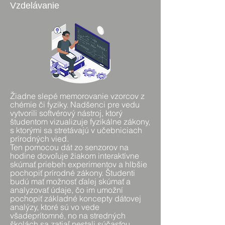
Vzdelávanie
Žiadne slepé memorovanie vzorcov z
chémie či fyziky. Nadšenci pre vedu
vytvorili softvérový nástroj, ktorý
študentom vizualizuje fyzikálne zákony,
s ktorými sa stretávajú v učebniciach
prírodných vied.
Ten pomocou dát zo senzorov na
hodine dovoľuje žiakom interaktívne
skúmať priebeh experimentov a hlbšie
pochopiť prírodné zákony. Študenti
budú mať možnosť ďalej skúmať a
analyzovať údaje, čo im umožní
pochopiť základné koncepty dátovej
analýzy, ktoré sú vo vede
všadeprítomné, no na stredných
školách sa zatiaľ nestali súčasťou