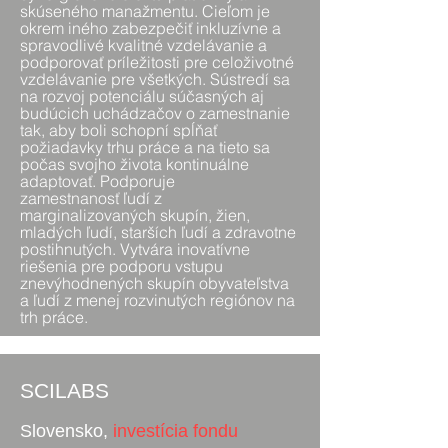
skúseného manažmentu. Cieľom je
okrem iného zabezpečiť inkluzívne a
spravodlivé kvalitné vzdelávanie a
podporovať príležitosti pre celoživotné
vzdelávanie pre všetkých. Sústredí sa
na rozvoj potenciálu súčasných aj
budúcich uchádzačov o zamestnanie
tak, aby boli schopní spĺňať
požiadavky trhu práce a na tieto sa
počas svojho života kontinuálne
adaptovať. Podporuje
zamestnanosť
ľudí z
marginalizovaných skupín, žien,
mladých ľudí, starších ľudí a zdravotne
postihnutých. Vytvára inovatívne
riešenia pre podporu vstupu
znevýhodnených skupín obyvateľstva
a ľudí z menej rozvinutých regiónov na
trh práce.
SCILABS
Slovensko,
investícia fondu