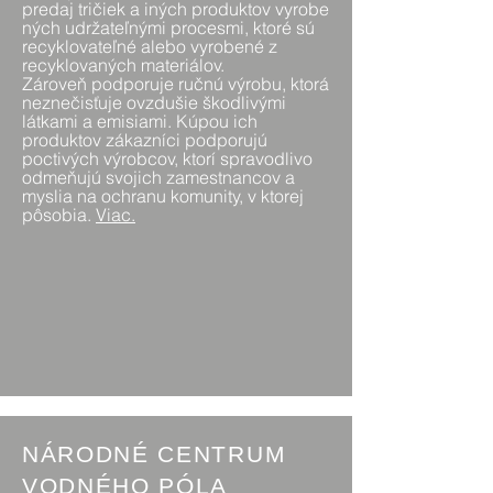
predaj tričiek a iných produktov vyrobe
ných udržateľnými procesmi, ktoré sú
recyklovateľné alebo vyrobené z
recyklovaných materiálov.
Zároveň podporuje ručnú výrobu, ktorá
neznečisťuje ovzdušie škodlivými
látkami a emisiami. Kúpou ich
produktov zákazníci podporujú
poctivých výrobcov, ktorí spravodlivo
odmeňujú svojich zamestnancov a
myslia na ochranu komunity, v ktorej
pôsobia.
Viac
.
NÁRODNÉ CENTRUM
VODNÉHO PÓLA