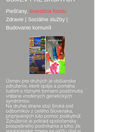
Piešťany,
investícia fondu
Zdravie | Sociálne služby |
Budovanie komunít
Úsmev pre druhých je občianske
združenie, ktoré spája a pomáha
ľuďom s rôznymi formami postihnutia
vrátane vrodených genetických
syndrómov.
Na druhej strane stojí široká sieť
odborníkov z celého Slovenska,
pripravených túto pomoc poskytnúť.
Združenie je príklad spoločensky
prospešného podnikania a toho, že
spoločenské zmeny sa môžu diať aj