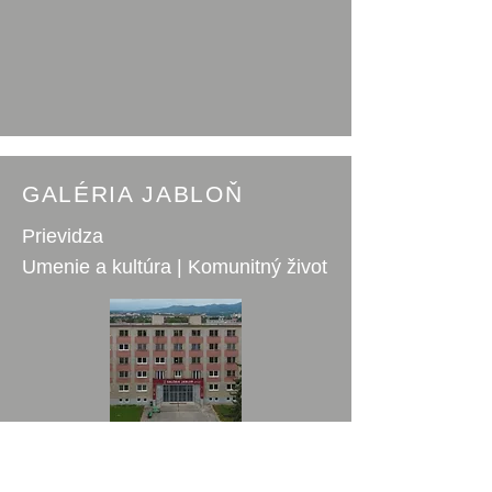
GALÉRIA JABLOŇ
Prievidza
Umenie a kultúra | Komunitný život
Skupina nadšen-cov v Prievidzi
oživuje niekoľko