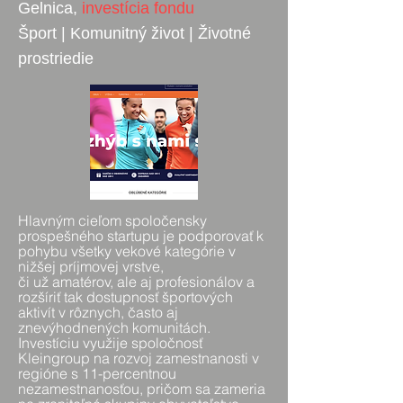
Gelnica,
investícia fondu
Šport | Komunitný život
| Životné
prostriedie
Hlavným cieľom spoločensky
prospešného startupu je podporovať k
pohybu všetky vekové kategórie v
nižšej príjmovej vrstve,
či už amatérov, ale aj profesionálov a
rozšíriť tak dostupnosť športových
aktivít v rôznych, často aj
znevýhodnených komunitách.
Investíciu využije spoločnosť
Kleingroup na rozvoj zamestnanosti v
regióne s 11-percentnou
nezamestnanosťou, pričom sa zameria