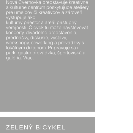
Nová Cvernovka predstavuje kreatívne
a kultúrne centrum poskytujúce ateliéry
pre umelcov či kreatívcov a zároveň
vystupuje ako
kultúrny priestor a areál prístupný
verejnosti. Človek tu môže navštevovať
koncerty, divadelné predstavenia,
prednášky, diskusie, výstavy,
workshopy, coworking a prevádzky s
lokálnym dizajnom. Pripravuje sa i
park, gastro prevádzka, športoviská a
galéria.
Viac
.
ZELENÝ BICYKEL