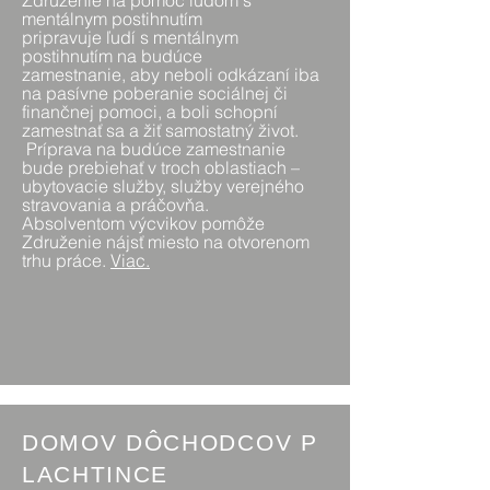
Združenie na pomoc ľuďom s
mentálnym postihnutím
pripravuje ľudí s mentálnym
postihnutím na budúce
zamestnanie, aby neboli odkázaní iba
na pasívne poberanie sociálnej či
finančnej pomoci, a boli schopní
zamestnať sa a žiť samostatný život.
Príprava na budúce zamestnanie
bude prebiehať v troch oblastiach –
ubytovacie služby, služby verejného
stravovania a práčovňa.
Absolventom výcvikov pomôže
Združenie nájsť miesto na otvorenom
trhu práce.
Viac
.
DOMOV DÔCHODCOV P
LACHTINCE