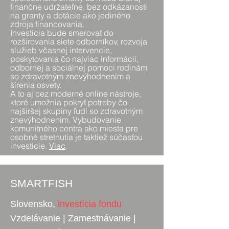
finančne udržateľne, bez odkázanosti
na granty a dotácie ako jediného
zdroja financovania.
Investícia bude smerovať do
rozširovania siete odborníkov, rozvoja
služieb včasnej intervencie,
poskytovania čo najviac informácií,
odbornej a sociálnej pomoci rodinám
so zdravotným znevýhodnením a
šírenia osvety.
A to aj cez moderné online nástroje,
ktoré umožnia pokryť potreby čo
najširšej skupiny ľudí so zdravotným
znevýhodnením. Vybudovanie
komunitného centra ako miesta pre
osobné stretnutia je taktiež súčasťou
investície.
Viac
.
SMARTFISH
Slovensko,
investícia fondu
Vzdelávanie | Zamestnávanie |