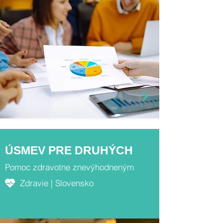
ÚSMEV PRE DRUHÝCH
Pomoc zdravotne znevýhodneným
Zdravie | Slovensko