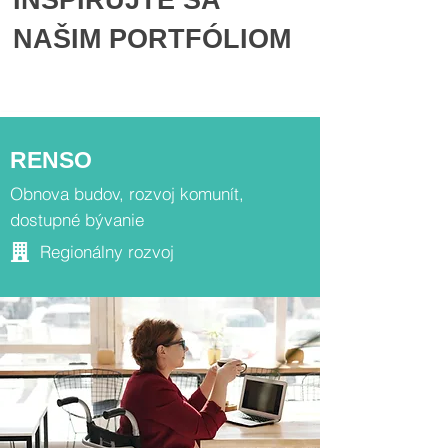
INŠPIRUJTE SA
NAŠIM PORTFÓLIOM
RENSO
Obnova budov, rozvoj komunít,
dostupné bývanie
Regionálny rozvoj