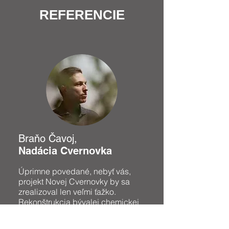
REFERENCIE
Braňo Čavoj,
Nadácia Cvern
ovka
Úprimne povedané, nebyť vás,
projekt Novej Cvernovky by sa
zrealizoval len veľmi ťažko.
Rekonštrukcia bývalej chemickej
školy na Račianskej ulici bola
nevyhnutná na to, aby sa vyše 40