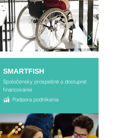
SMARTFISH
Spoločensky prospešné a dostupné
financovanie
Podpora podnikania