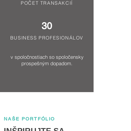
POČET TRANSAKCIÍ
30
BUSINESS PROFESIONÁLOV
v spoločnostiach so spoločensky
prospešným dopadom.
NAŠE PORTFÓLIO